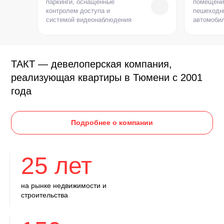
паркинги, оснащённые
помещени
контролем доступа и
пешеходн
системой видеонаблюдения
автомоби
ТАКТ — девелоперская компания,
реализующая квартиры в Тюмени с 2001
года
Подробнее о компании
25 лет
на рынке недвижимости и
строительства