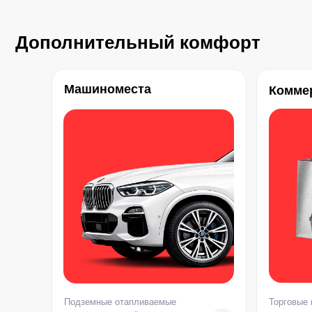
Дополнительный комфорт
Машиноместа
Комме
Проекты
Квартиры
Коммерция
Обмен квартир
Партнерам
Подземные отапливаемые
Торговые