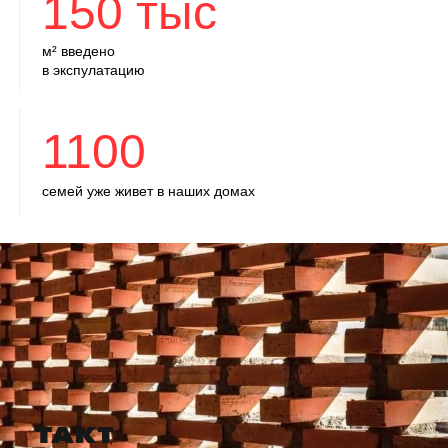
150 тыс
м² введено
в экспулатацию
1100
семей уже живет в наших домах